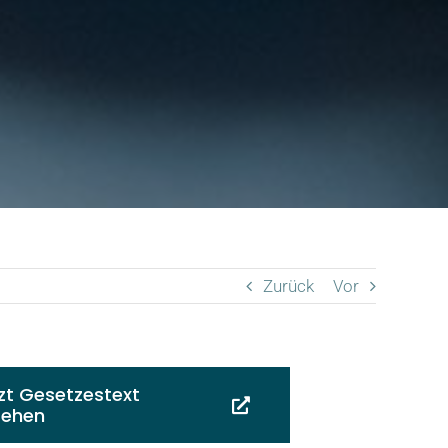
Zurück
Vor
zt Gesetzestext
sehen