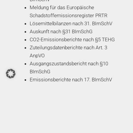
Meldung für das Europäische
Schadstoffemissionsregister PRTR
Lösemittelbilanzen nach 31. BImSchV
Auskunft nach §31 BImSchG
CO2-Emissionsberichte nach §5 TEHG
Zuteilungsdatenberichte nach Art. 3
AnpVO
Ausgangszustandsbericht nach §10
BImSchG
Emissionsberichte nach 17. BImSchV
Emissionsberichte nach 30. BImSchV
Abfallberichte
Betreiber spezieller Anlagen nach 5.
BImSchV sind verpflichtet einen oder
mehrere
Betriebsbeauftragte für
Immissionsschutz
zu bestellen, welche die