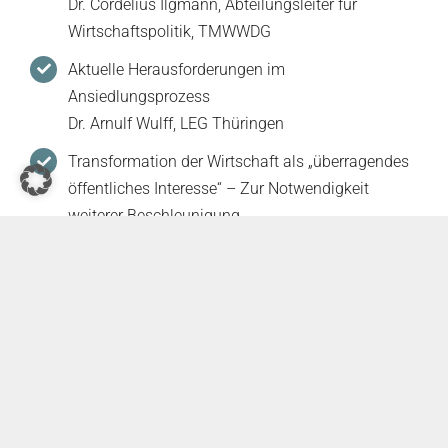
Dr. Cordelius Ilgmann, Abteilungsleiter für
Wirtschaftspolitik, TMWWDG
Aktuelle Herausforderungen im
Ansiedlungsprozess
Dr. Arnulf Wulff, LEG Thüringen
Transformation der Wirtschaft als „überragendes
öffentliches Interesse“ – Zur Notwendigkeit
weiterer Beschleunigung
Dr. Stefan Birkner, Rechtsanwalt, Nds.
Umweltminister a.D.
Planungsrechtliche Sicherung als
Standortvoraussetzung
Dr. Peter Kersandt, Rechtsanwalt, Partner avr
Beschleunigung durch prüffähige
Antragsunterlagen