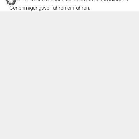
Genehmigungsverfahren einführen.
Festlegung von Emissionsgrenzwerten. Bisher
basieren die Grenzwerte auf den Werten, die in den
BVT festgelegt sind. Künftig werden
Emissionsgrenwerte -anders als bisher- am
untersten Ende der Bandbreite festgelegt.
Von Unternehmen wird die Optimierung der Leistung
im Sinne der Effizienz verlangt. Die sogenannte
Umweltleistung ist die Leistung bezogen auf das
Verbrauchsniveau, die Recourceneffizienz in Bezug
auf Material, Wasser-, Energierecourcen und
Abfallaufkommen sowie die Wiederverwendung von
Materialien und Wasser.